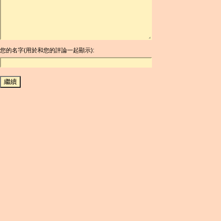
ARG
ARS
AUD
AUR
AWG
您的名字(用於和您的評論一起顯示):
AZN
BAM
BBD
BCH
BCN
BDT
BET
BGN
BHD
BIF
BLC
BMD
BNB
BND