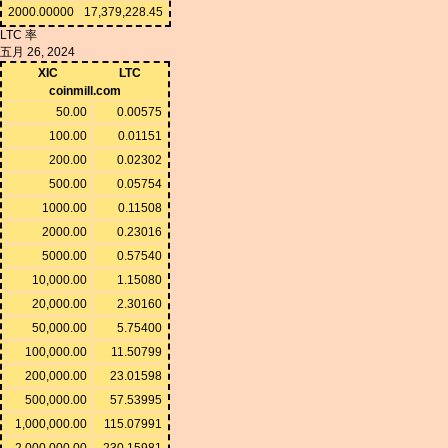
2000.00000
17,379,228.45
LTC 率
五月 26, 2024
XIC
LTC
coinmill.com
50.00
0.00575
100.00
0.01151
200.00
0.02302
500.00
0.05754
1000.00
0.11508
2000.00
0.23016
5000.00
0.57540
10,000.00
1.15080
20,000.00
2.30160
50,000.00
5.75400
100,000.00
11.50799
200,000.00
23.01598
500,000.00
57.53995
1,000,000.00
115.07991
2,000,000.00
230.15981