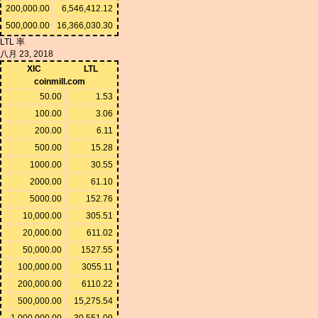
200,000.00
6,546,412.12
500,000.00
16,366,030.30
LTL 率
八月 23, 2018
XIC
LTL
coinmill.com
50.00
1.53
100.00
3.06
200.00
6.11
500.00
15.28
1000.00
30.55
2000.00
61.10
5000.00
152.76
10,000.00
305.51
20,000.00
611.02
50,000.00
1527.55
100,000.00
3055.11
200,000.00
6110.22
500,000.00
15,275.54
1,000,000.00
30,551.09