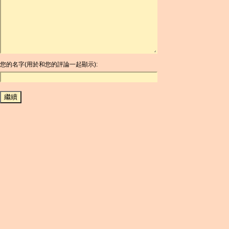
ARDR
ARG
ARS
AUD
AUR
AWG
您的名字(用於和您的評論一起顯示):
AZN
BAM
BBD
BCH
BCN
BDT
BET
BGN
BHD
BIF
BLC
BMD
BNB