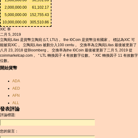
2,000,000.00
61,102.17
5,000,000.00
152,755.43
10,000,000.00
305,510.86
XIC 率
二月 5, 2019
立陶宛Litas 是貨幣立陶宛 (LT, LTU) 。 the I0Coin 是貨幣沒有國家 。 標誌為XIC 可
能被寫XIC 。 立陶宛Litas 被劃分入100 centu 。 交換率為立陶宛Litas 最後被更新了
八月 23, 2018 從Bloomberg 。 交換率為the I0Coin 最後被更新了二月 5, 2019 從
coinmarketcap.com 。 “ LTL 轉換因子 4 有效數字位數。 “ XIC 轉換因子 11 有效數字
位數。
開始貨幣
ADA
AED
AFN
ALL
發表評論
AMD
評論標題:
ANC
ANG
您的留言：
AOA