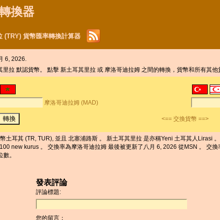
貨幣轉換器
 (TRY) 貨幣匯率轉換計算器
6, 2026.
耳其里拉 默認貨幣。 點擊 新土耳其里拉 或 摩洛哥迪拉姆 之間的轉換，貨幣和所有其
摩洛哥迪拉姆 (MAD)
<== 交換貨幣 ==>
耳其 (TR, TUR), 並且 北塞浦路斯 。 新土耳其里拉 是亦稱Yeni 土耳其人Lirasi 
00 new kurus 。 交換率為摩洛哥迪拉姆 最後被更新了八月 6, 2026 從MSN 。 交
字位數。
發表評論
評論標題:
您的留言：