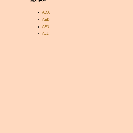
ADA
AED
AFN
ALL
AMD
ANC
ANG
AOA
ARDR
ARG
ARS
AUD
AUR
AWG
AZN
BAM
BBD
BCH