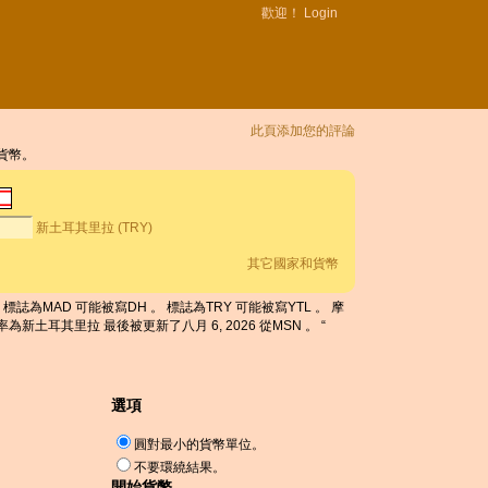
歡迎！
Login
此頁添加您的評論
他貨幣。
新土耳其里拉 (TRY)
其它國家和貨幣
。 標誌為MAD 可能被寫DH 。 標誌為TRY 可能被寫YTL 。 摩
換率為新土耳其里拉 最後被更新了八月 6, 2026 從MSN 。 “
選項
圓對最小的貨幣單位。
不要環繞結果。
開始貨幣