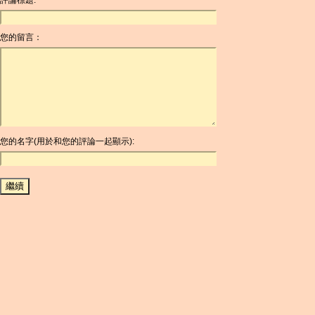
評論標題:
ANC
ANG
您的留言：
AOA
ARDR
ARG
ARS
AUD
AUR
AWG
您的名字(用於和您的評論一起顯示):
AZN
BAM
BBD
BCH
BCN
BDT
BET
BGN
BHD
BIF