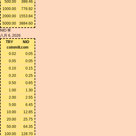
500.00
388.46
1000.00
776.92
2000.00
1553.84
5000.00
3884.60
NIO 率
八月 6, 2026
TRY
NIO
coinmill.com
0.02
0.05
0.05
0.05
0.10
0.15
0.20
0.25
0.50
0.65
1.00
1.30
2.00
2.55
5.00
6.45
10.00
12.85
20.00
25.75
50.00
64.35
100.00
128.70