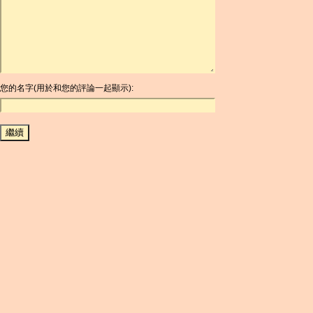
ARDR
ARG
ARS
AUD
AUR
AWG
您的名字(用於和您的評論一起顯示):
AZN
BAM
BBD
BCH
BCN
BDT
BET
BGN
BHD
BIF
BLC
BMD
BNB