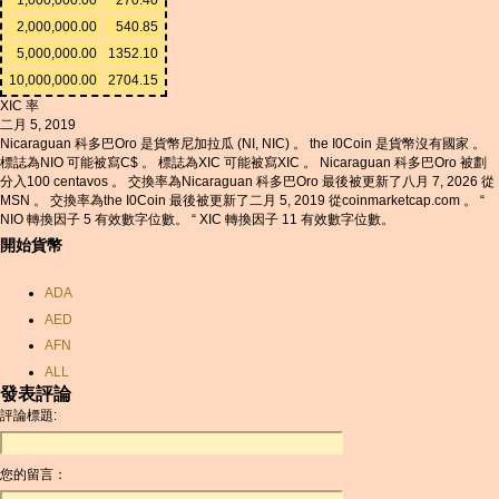
2,000,000.00
540.85
5,000,000.00
1352.10
10,000,000.00
2704.15
XIC 率
二月 5, 2019
Nicaraguan 科多巴Oro 是貨幣尼加拉瓜 (NI, NIC) 。 the I0Coin 是貨幣沒有國家 。
標誌為NIO 可能被寫C$ 。 標誌為XIC 可能被寫XIC 。 Nicaraguan 科多巴Oro 被劃
分入100 centavos 。 交換率為Nicaraguan 科多巴Oro 最後被更新了八月 7, 2026 從
MSN 。 交換率為the I0Coin 最後被更新了二月 5, 2019 從coinmarketcap.com 。 “
NIO 轉換因子 5 有效數字位數。 “ XIC 轉換因子 11 有效數字位數。
開始貨幣
ADA
AED
AFN
ALL
發表評論
AMD
評論標題:
ANC
ANG
您的留言：
AOA