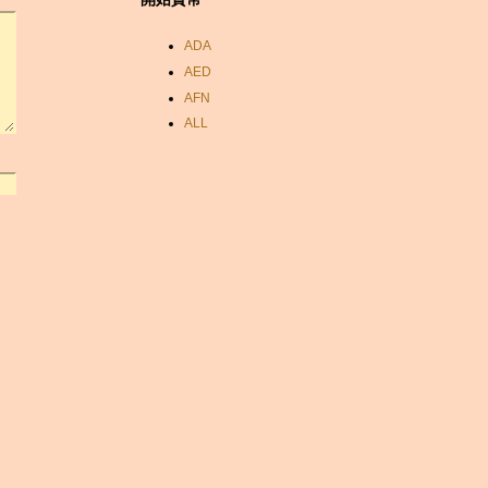
ADA
AED
AFN
ALL
AMD
ANC
ANG
AOA
ARDR
ARG
ARS
AUD
AUR
AWG
AZN
BAM
BBD
BCH