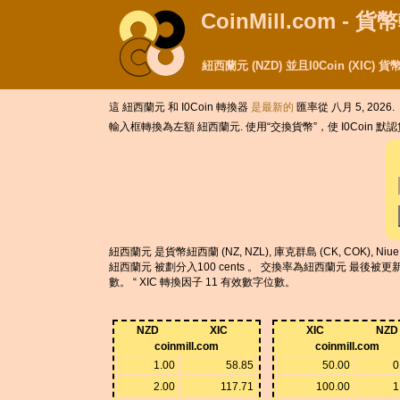
CoinMill.com - 
紐西蘭元 (NZD) 並且I0Coin (XIC
這 紐西蘭元 和 I0Coin 轉換器
是最新的
匯率從 八月 5, 2026.
輸入框轉換為左額 紐西蘭元. 使用“交換貨幣”，使 I0Coin 默
紐西蘭元 是貨幣紐西蘭 (NZ, NZL), 庫克群島 (CK, COK), Niue (
紐西蘭元 被劃分入100 cents 。 交換率為紐西蘭元 最後被更新了八月 
數。 “ XIC 轉換因子 11 有效數字位數。
NZD
XIC
XIC
NZD
coinmill.com
coinmill.com
1.00
58.85
50.00
0
2.00
117.71
100.00
1