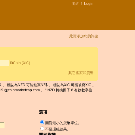
歡迎！
Login
此頁添加您的評論
I0Coin (XIC)
其它國家和貨幣
n 是貨幣沒有國家 。 標誌為NZD 可能被寫NZ$ 。 標誌為XIC 可能被寫XIC 。
oinmarketcap.com 。 “ NZD 轉換因子 6 有效數字位
選項
圓對最小的貨幣單位。
不要環繞結果。
開始貨幣