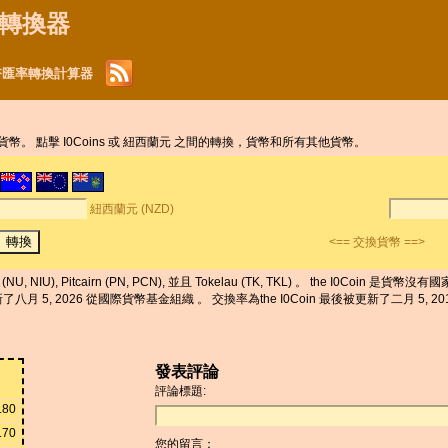
貨幣轉換器
) 貨幣匯率轉換計算器
認貨幣。 點擊 I0Coins 或 紐西蘭元 之間的轉換，貨幣和所有其他貨幣。
紐西蘭元 (NZD)
<== 交換貨幣 ==>
NU, NIU), Pitcairn (PN, PCN), 並且 Tokelau (TK, TKL) 。 the I0Coi
5, 2026 從國際貨幣基金組織 。 交換率為the I0Coin 最後被更新了二月 5, 2019 從c
發表評論
評論標題:
.80
.70
您的留言：