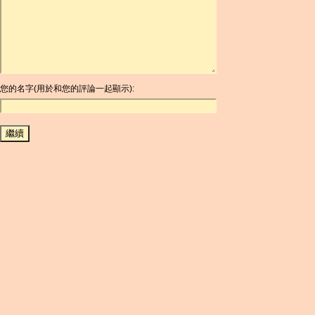
ARDR
ARG
ARS
AUD
AUR
AWG
您的名字(用於和您的評論一起顯示):
AZN
BAM
BBD
BCH
BCN
BDT
BET
BGN
BHD
BIF
BLC
BMD
BNB