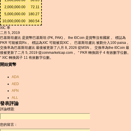
2,000,000.00
72.11
5,000,000.00
180.27
10,000,000.00
360.54
XIC 率
二月 5, 2019
巴基斯坦盧比 是貨幣巴基斯坦 (PK, PAK) 。 the I0Coin 是貨幣沒有國家 。 標誌為
PKR 可能被寫Rs 。 標誌為XIC 可能被寫XIC 。 巴基斯坦盧比 被劃分入100 paisa 。
交換率為巴基斯坦盧比 最後被更新了八月 8, 2026 從MSN 。 交換率為the I0Coin 最
後被更新了二月 5, 2019 從coinmarketcap.com 。 “ PKR 轉換因子 4 有效數字位數。
“ XIC 轉換因子 11 有效數字位數。
開始貨幣
ADA
AED
AFN
ALL
發表評論
AMD
評論標題:
ANC
ANG
您的留言：
AOA