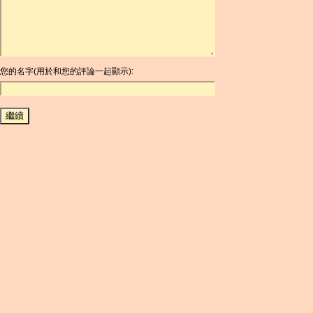
ARG
ARS
AUD
AUR
AWG
您的名字(用於和您的評論一起顯示):
AZN
BAM
BBD
BCH
BCN
BDT
BET
BGN
BHD
BIF
BLC
BMD
BNB
BND