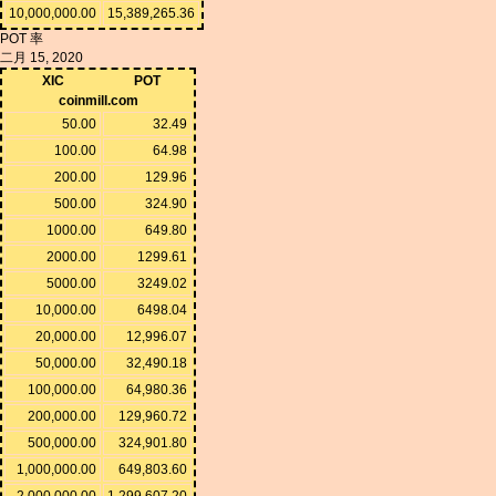
10,000,000.00
15,389,265.36
POT 率
二月 15, 2020
XIC
POT
coinmill.com
50.00
32.49
100.00
64.98
200.00
129.96
500.00
324.90
1000.00
649.80
2000.00
1299.61
5000.00
3249.02
10,000.00
6498.04
20,000.00
12,996.07
50,000.00
32,490.18
100,000.00
64,980.36
200,000.00
129,960.72
500,000.00
324,901.80
1,000,000.00
649,803.60
2,000,000.00
1,299,607.20