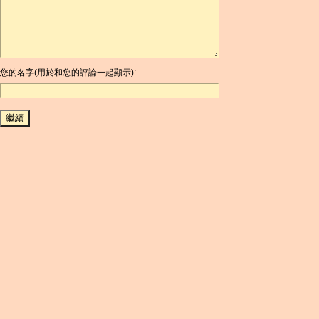
ARG
ARS
AUD
AUR
AWG
您的名字(用於和您的評論一起顯示):
AZN
BAM
BBD
BCH
BCN
BDT
BET
BGN
BHD
BIF
BLC
BMD
BNB
BND