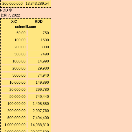
200,000,000
13,343,289.54
RDD 率
七月 7, 2022
XIC
RDD
coinmill.com
50.00
750
100.00
1500
200.00
3000
500.00
7490
1000.00
14,990
2000.00
29,980
5000.00
74,940
10,000.00
149,890
20,000.00
299,780
50,000.00
749,440
100,000.00
1,498,880
200,000.00
2,997,760
500,000.00
7,494,400
1,000,000.00
14,988,810
2,000,000.00
29,977,620