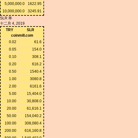
5,000,000.0
1622.95
10,000,000.0
3245.91
SLR 率
十二月 4, 2019
TRY
SLR
coinmill.com
0.02
61.6
0.05
154.0
0.10
308.1
0.20
616.2
0.50
1540.4
1.00
3080.8
2.00
6161.6
5.00
15,404.0
10.00
30,808.0
20.00
61,616.1
50.00
154,040.2
100.00
308,080.4
200.00
616,160.8
500.00
1,540,402.0