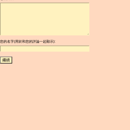
ARDR
ARG
ARS
AUD
AUR
AWG
您的名字(用於和您的評論一起顯示):
AZN
BAM
BBD
BCH
BCN
BDT
BET
BGN
BHD
BIF
BLC
BMD
BNB