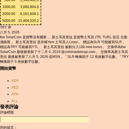
1000.00
3,080,804.0
2000.00
6,161,608.1
5000.00
15,404,020.2
TRY 率
八月 5, 2026
the SolarCoin 是貨幣沒有國家 。 新土耳其里拉 是貨幣土耳其 (TR, TUR), 並且 北塞
浦路斯 。 新土耳其里拉 是亦稱Yeni 土耳其人Lirasi 。 標誌為SLR 可能被寫SLR 。
標誌為TRY 可能被寫YTL 。 新土耳其里拉 被劃分入100 new kurus 。 交換率為the
SolarCoin 最後被更新了十二月 4, 2019 從coinmarketcap.com 。 交換率為新土耳其
里拉 最後被更新了八月 5, 2026 從MSN 。 “ SLR 轉換因子 12 有效數字位數。 “ TRY
轉換因子 5 有效數字位數。
開始貨幣
ADA
AED
AFN
ALL
發表評論
AMD
評論標題:
ANC
ANG
您的留言：
AOA