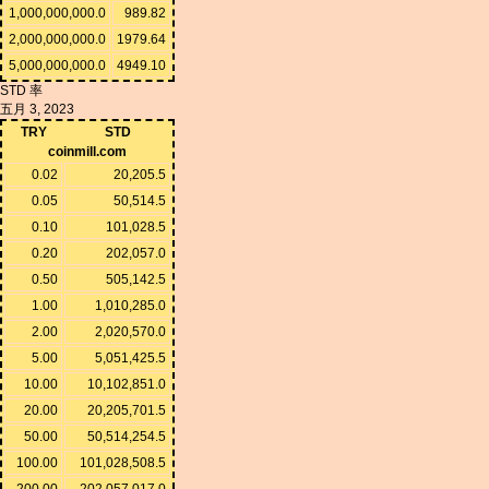
1,000,000,000.0
989.82
2,000,000,000.0
1979.64
5,000,000,000.0
4949.10
STD 率
五月 3, 2023
TRY
STD
coinmill.com
0.02
20,205.5
0.05
50,514.5
0.10
101,028.5
0.20
202,057.0
0.50
505,142.5
1.00
1,010,285.0
2.00
2,020,570.0
5.00
5,051,425.5
10.00
10,102,851.0
20.00
20,205,701.5
50.00
50,514,254.5
100.00
101,028,508.5
200.00
202,057,017.0