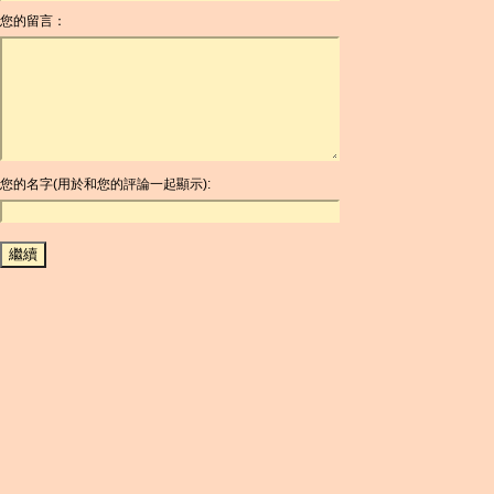
您的留言：
AOA
ARDR
ARG
ARS
AUD
AUR
AWG
您的名字(用於和您的評論一起顯示):
AZN
BAM
BBD
BCH
BCN
BDT
BET
BGN
BHD
BIF
BLC
BMD