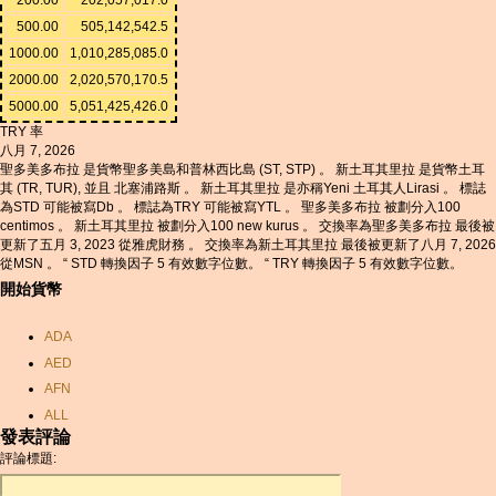
500.00
505,142,542.5
1000.00
1,010,285,085.0
2000.00
2,020,570,170.5
5000.00
5,051,425,426.0
TRY 率
八月 7, 2026
聖多美多布拉 是貨幣聖多美島和普林西比島 (ST, STP) 。 新土耳其里拉 是貨幣土耳
其 (TR, TUR), 並且 北塞浦路斯 。 新土耳其里拉 是亦稱Yeni 土耳其人Lirasi 。 標誌
為STD 可能被寫Db 。 標誌為TRY 可能被寫YTL 。 聖多美多布拉 被劃分入100
centimos 。 新土耳其里拉 被劃分入100 new kurus 。 交換率為聖多美多布拉 最後被
更新了五月 3, 2023 從雅虎財務 。 交換率為新土耳其里拉 最後被更新了八月 7, 2026
從MSN 。 “ STD 轉換因子 5 有效數字位數。 “ TRY 轉換因子 5 有效數字位數。
開始貨幣
ADA
AED
AFN
ALL
發表評論
AMD
評論標題:
ANC
ANG