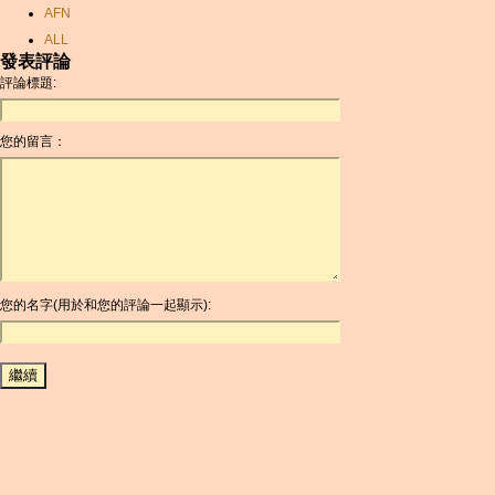
AFN
ALL
發表評論
AMD
評論標題:
ANC
ANG
您的留言：
AOA
ARDR
ARG
ARS
AUD
AUR
AWG
您的名字(用於和您的評論一起顯示):
AZN
BAM
BBD
BCH
BCN
BDT
BET