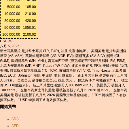
5000.00
105.00
10,000.00
210.00
20,000.00
420.00
50,000.00
1050.01
100,000.00
2100.02
USD 率
八月 5, 2026
新土耳其里拉 是貨幣土耳其 (TR, TUR), 並且 北塞浦路斯 。 美國美元 是貨幣美洲薩
摩亞 (AS, ASM), 英屬維爾斯群島 (VG, VGB, BVI), 薩爾瓦多 (SV, SLV), 關島 (GU,
GUM), 馬紹爾群島 (MH, MHL), 密克羅西亞島 (密克羅尼西亞聯邦共和國, FM, FSM),
北馬力安那群島 (MP, MNP), Palau (PW, PLW), 波多里哥 (PR, PRI), 美國 (美國, 我們,
美國), 特克斯和凱克斯群島 (TC, TCA), 唯爾京群島 (VI, VIR), Timor-Leste, 厄瓜多爾
(EC, ECU), Johnston 海島, 中途島, 並且 威克島 。 新土耳其里拉 是亦稱Yeni 土耳其
人Lirasi 。 美國美元 是亦稱美國美元, 並且 美元 。 標誌為TRY 可能被寫YTL 。 標誌
為USD 可能被寫$ 。 新土耳其里拉 被劃分入100 new kurus 。 美國美元 被劃分入
100 cents 。 交換率為新土耳其里拉 最後被更新了八月 6, 2026 從MSN 。 交換率為
美國美元 最後被更新了八月 5, 2026 從國際貨幣基金組織 。 “ TRY 轉換因子 5 有效
數字位數。 “ USD 轉換因子 6 有效數字位數。
開始貨幣
ADA
AED