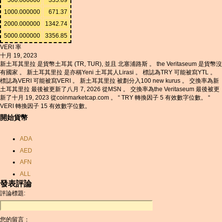
1000.000000
671.37
2000.000000
1342.74
5000.000000
3356.85
VERI 率
十月 19, 2023
新土耳其里拉 是貨幣土耳其 (TR, TUR), 並且 北塞浦路斯 。 the Veritaseum 是貨幣沒
有國家 。 新土耳其里拉 是亦稱Yeni 土耳其人Lirasi 。 標誌為TRY 可能被寫YTL 。
標誌為VERI 可能被寫VERI 。 新土耳其里拉 被劃分入100 new kurus 。 交換率為新
土耳其里拉 最後被更新了八月 7, 2026 從MSN 。 交換率為the Veritaseum 最後被更
新了十月 19, 2023 從coinmarketcap.com 。 “ TRY 轉換因子 5 有效數字位數。 “
VERI 轉換因子 15 有效數字位數。
開始貨幣
ADA
AED
AFN
ALL
發表評論
AMD
評論標題:
ANC
ANG
您的留言：
AOA