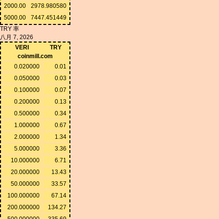
2000.00
2978.980580
5000.00
7447.451449
TRY 率
八月 7, 2026
VERI
TRY
coinmill.com
0.020000
0.01
0.050000
0.03
0.100000
0.07
0.200000
0.13
0.500000
0.34
1.000000
0.67
2.000000
1.34
5.000000
3.36
10.000000
6.71
20.000000
13.43
50.000000
33.57
100.000000
67.14
200.000000
134.27
500.000000
335.69