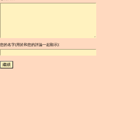
ARDR
ARG
ARS
AUD
AUR
AWG
您的名字(用於和您的評論一起顯示):
AZN
BAM
BBD
BCH
BCN
BDT
BET
BGN
BHD
BIF
BLC
BMD
BNB