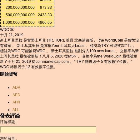
200,000,000.000
973.33
500,000,000.000
2433.33
1,000,000,000.000
4866.65
WDC 率
十月 21, 2019
新土耳其里拉 是貨幣土耳其 (TR, TUR), 並且 北塞浦路斯 。 the WorldCoin 是貨幣沒
有國家 。 新土耳其里拉 是亦稱Yeni 土耳其人Lirasi 。 標誌為TRY 可能被寫YTL 。
標誌為WDC 可能被寫WDC 。 新土耳其里拉 被劃分入100 new kurus 。 交換率為新
土耳其里拉 最後被更新了八月 6, 2026 從MSN 。 交換率為the WorldCoin 最後被更
新了十月 21, 2019 從coinmarketcap.com 。 “ TRY 轉換因子 5 有效數字位數。 “
WDC 轉換因子 12 有效數字位數。
開始貨幣
ADA
AED
AFN
ALL
發表評論
AMD
評論標題:
ANC
ANG
您的留言：
AOA