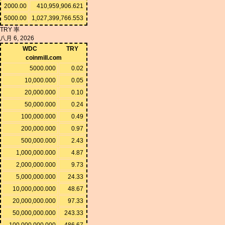
2000.00
410,959,906.621
5000.00
1,027,399,766.553
TRY 率
八月 6, 2026
WDC
TRY
coinmill.com
5000.000
0.02
10,000.000
0.05
20,000.000
0.10
50,000.000
0.24
100,000.000
0.49
200,000.000
0.97
500,000.000
2.43
1,000,000.000
4.87
2,000,000.000
9.73
5,000,000.000
24.33
10,000,000.000
48.67
20,000,000.000
97.33
50,000,000.000
243.33
100,000,000.000
486.67