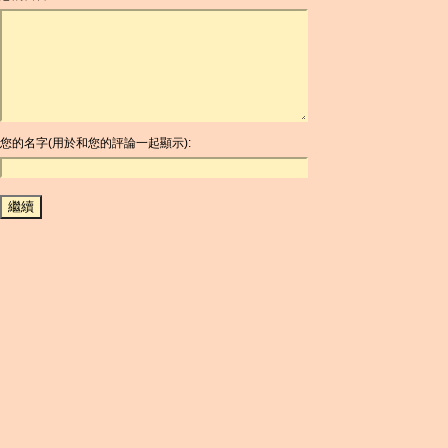
ARDR
ARG
ARS
AUD
AUR
AWG
您的名字(用於和您的評論一起顯示):
AZN
BAM
BBD
BCH
BCN
BDT
BET
BGN
BHD
BIF
BLC
BMD
BNB