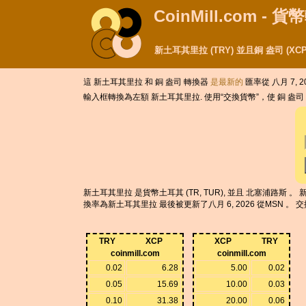
CoinMill.com - 
新土耳其里拉 (TRY) 並且銅 盎司 (X
這 新土耳其里拉 和 銅 盎司 轉換器
是最新的
匯率從 八月 7, 20
輸入框轉換為左額 新土耳其里拉. 使用“交換貨幣”，使 銅 盎
新土耳其里拉 是貨幣土耳其 (TR, TUR), 並且 北塞浦路斯 。 新土
換率為新土耳其里拉 最後被更新了八月 6, 2026 從MSN 。 交換
TRY
XCP
XCP
TRY
coinmill.com
coinmill.com
0.02
6.28
5.00
0.02
0.05
15.69
10.00
0.03
0.10
31.38
20.00
0.06