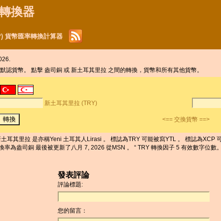
貨幣轉換器
CP) 貨幣匯率轉換計算器
26.
司 默認貨幣。 點擊 盎司銅 或 新土耳其里拉 之間的轉換，貨幣和所有其他貨幣。
新土耳其里拉 (TRY)
<== 交換貨幣 ==>
耳其里拉 是亦稱Yeni 土耳其人Lirasi 。 標誌為TRY 可能被寫YTL 。 標誌為XCP 可能
率為盎司銅 最後被更新了八月 7, 2026 從MSN 。 “ TRY 轉換因子 5 有效數字位數。
發表評論
評論標題:
您的留言：