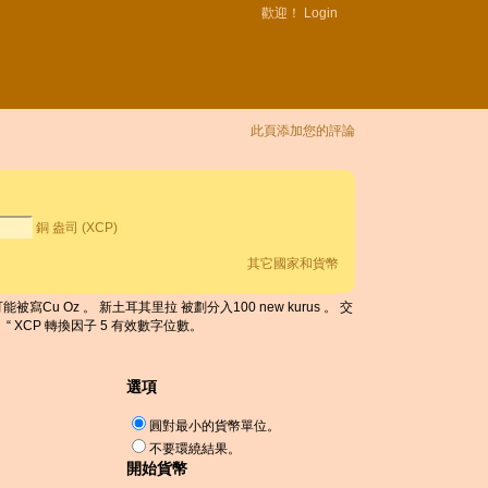
歡迎！
Login
此頁添加您的評論
銅 盎司 (XCP)
其它國家和貨幣
被寫Cu Oz 。 新土耳其里拉 被劃分入100 new kurus 。 交
 “ XCP 轉換因子 5 有效數字位數。
選項
圓對最小的貨幣單位。
不要環繞結果。
開始貨幣