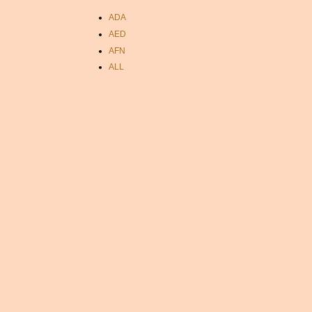
ADA
AED
AFN
ALL
AMD
ANC
ANG
AOA
ARDR
ARG
ARS
AUD
AUR
AWG
AZN
BAM
BBD
BCH