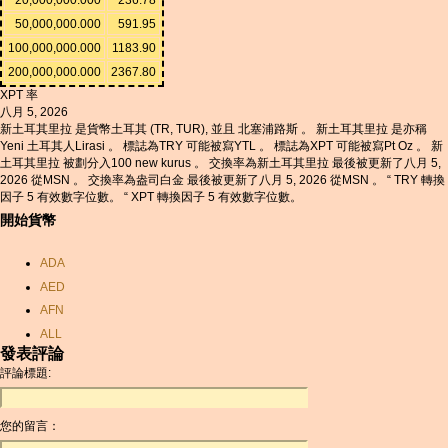
50,000,000.000
591.95
100,000,000.000
1183.90
200,000,000.000
2367.80
XPT 率
八月 5, 2026
新土耳其里拉 是貨幣土耳其 (TR, TUR), 並且 北塞浦路斯 。 新土耳其里拉 是亦稱
Yeni 土耳其人Lirasi 。 標誌為TRY 可能被寫YTL 。 標誌為XPT 可能被寫Pt Oz 。 新
土耳其里拉 被劃分入100 new kurus 。 交換率為新土耳其里拉 最後被更新了八月 5,
2026 從MSN 。 交換率為盎司白金 最後被更新了八月 5, 2026 從MSN 。 “ TRY 轉換
因子 5 有效數字位數。 “ XPT 轉換因子 5 有效數字位數。
開始貨幣
ADA
AED
AFN
ALL
發表評論
AMD
評論標題:
ANC
ANG
您的留言：
AOA