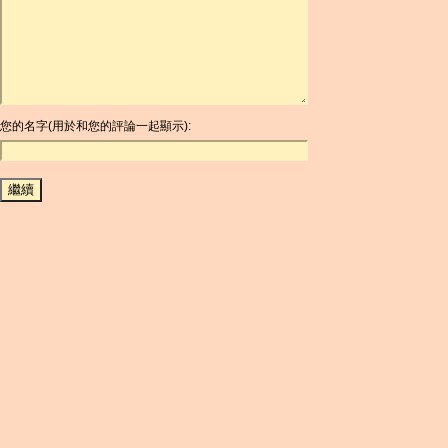
ARDR
ARG
ARS
AUD
AUR
AWG
您的名字(用於和您的評論一起顯示):
AZN
BAM
BBD
BCH
BCN
BDT
BET
BGN
BHD
BIF
BLC
BMD
BNB