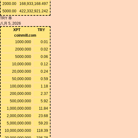
2000.00
168,933,168.497
5000.00
422,332,921.242
TRY 率
八月 5, 2026
XPT
TRY
coinmill.com
1000.000
0.01
2000.000
0.02
5000.000
0.06
10,000.000
0.12
20,000.000
0.24
50,000.000
0.59
100,000.000
1.18
200,000.000
2.37
500,000.000
5.92
1,000,000.000
11.84
2,000,000.000
23.68
5,000,000.000
59.20
10,000,000.000
118.39
20,000,000.000
236.78