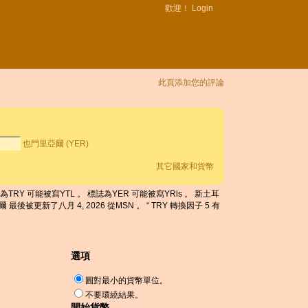
歡迎！
Login
此頁添加您的評論
。
也門里亞爾 (YER)
其它國家和貨幣
誌為TRY 可能被寫YTL 。 標誌為YER 可能被寫YRls 。 新土耳
最後被更新了八月 4, 2026 從MSN 。 “ TRY 轉換因子 5 有
選項
圓對最小的貨幣單位。
不要環繞結果。
開始貨幣