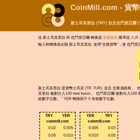
CoinMill.com - 
新土耳其里拉 (TRY) 並且也門里亞爾 
這 新土耳其里拉 和 也門里亞爾 轉換器
是最新的
匯率從 八月 4,
輸入框轉換為左額 新土耳其里拉. 使用“交換貨幣”，使 也門
新土耳其里拉 是貨幣土耳其 (TR, TUR), 並且 北塞浦路斯 。 也
其里拉 被劃分入100 new kurus 。 也門里亞爾 被劃分入100 
效數字位數。 “ YER 轉換因子 5 有效數字位數。
TRY
YER
YER
TRY
coinmill.com
coinmill.com
0.02
0.005
0.005
0.03
0.05
0.010
0.010
0.05