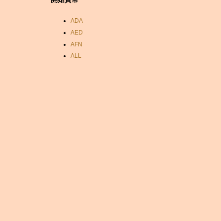
ADA
AED
AFN
ALL
AMD
ANC
ANG
AOA
ARDR
ARG
ARS
AUD
AUR
AWG
AZN
BAM
BBD
BCH