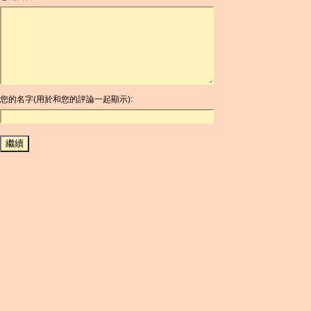
ARDR
ARG
ARS
AUD
AUR
AWG
您的名字(用於和您的評論一起顯示):
AZN
BAM
BBD
BCH
BCN
BDT
BET
BGN
BHD
BIF
BLC
BMD
BNB