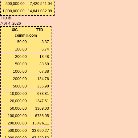
500,000.00
7,420,541.04
1,000,000.00
14,841,082.09
TTD 率
八月 4, 2026
XIC
TTD
coinmill.com
50.00
3.37
100.00
6.74
200.00
13.48
500.00
33.69
1000.00
67.38
2000.00
134.76
5000.00
336.90
10,000.00
673.81
20,000.00
1347.61
50,000.00
3369.03
100,000.00
6738.05
200,000.00
13,476.11
500,000.00
33,690.27
1,000,000.00
67,380.53