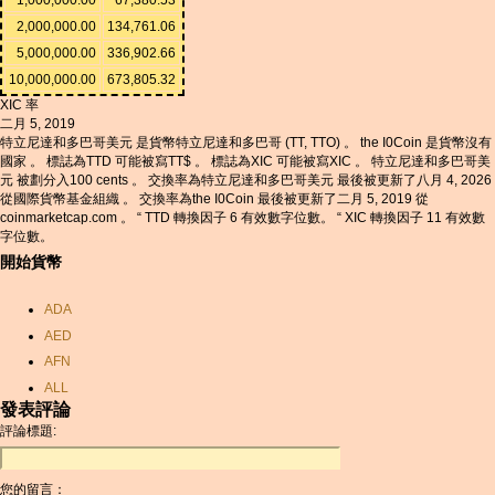
2,000,000.00
134,761.06
5,000,000.00
336,902.66
10,000,000.00
673,805.32
XIC 率
二月 5, 2019
特立尼達和多巴哥美元 是貨幣特立尼達和多巴哥 (TT, TTO) 。 the I0Coin 是貨幣沒有
國家 。 標誌為TTD 可能被寫TT$ 。 標誌為XIC 可能被寫XIC 。 特立尼達和多巴哥美
元 被劃分入100 cents 。 交換率為特立尼達和多巴哥美元 最後被更新了八月 4, 2026
從國際貨幣基金組織 。 交換率為the I0Coin 最後被更新了二月 5, 2019 從
coinmarketcap.com 。 “ TTD 轉換因子 6 有效數字位數。 “ XIC 轉換因子 11 有效數
字位數。
開始貨幣
ADA
AED
AFN
ALL
發表評論
AMD
評論標題:
ANC
ANG
您的留言：
AOA