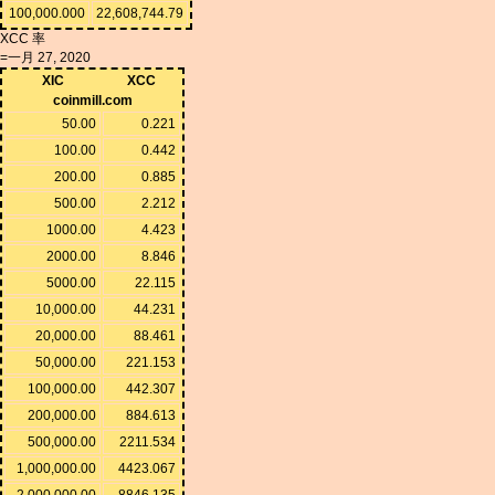
100,000.000
22,608,744.79
XCC 率
=一月 27, 2020
XIC
XCC
coinmill.com
50.00
0.221
100.00
0.442
200.00
0.885
500.00
2.212
1000.00
4.423
2000.00
8.846
5000.00
22.115
10,000.00
44.231
20,000.00
88.461
50,000.00
221.153
100,000.00
442.307
200,000.00
884.613
500,000.00
2211.534
1,000,000.00
4423.067
2,000,000.00
8846.135