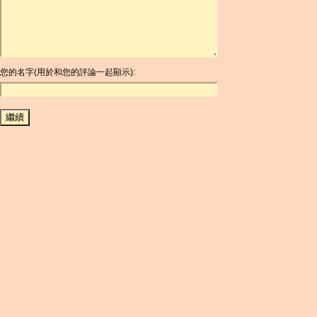
ARG
ARS
AUD
AUR
AWG
您的名字(用於和您的評論一起顯示):
AZN
BAM
BBD
BCH
BCN
BDT
BET
BGN
BHD
BIF
BLC
BMD
BNB
BND